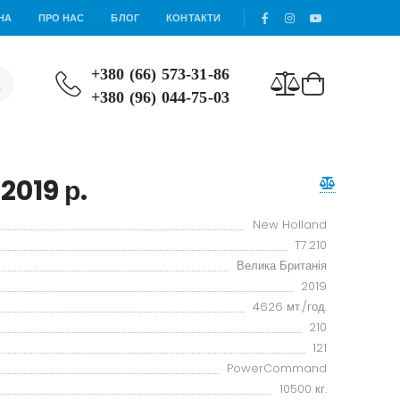
НА
ПРО НАС
БЛОГ
КОНТАКТИ
+380 (66) 573-31-86
+380 (96) 044-75-03
2019 р.
New Holland
T7.210
Велика Британія
2019
4626 мт./год.
210
121
PowerCommand
10500 кг.