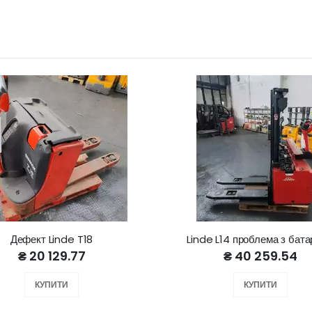
Дефект Linde T18
Linde L14 проблема з бат
₴ 20 129.77
₴ 40 259.54
КУПИТИ
КУПИТИ