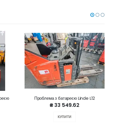
ареєю
Проблема з батареєю Linde L12
Lin
₴ 33 549.62
КУПИТИ