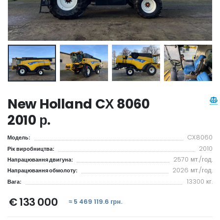
New Holland CХ 8060
2010 р.
CX8060
Модель:
2010
Рік виробництва:
2570 мт./год.
Напрацювання двигуна:
2026 мт./год.
Напрацювання обмолоту:
13300 кг.
Вага:
€ 133 000
≈ 5 469 119.6 грн.