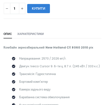
КУПИТИ
WILL_SHARE:
ОПИС
ХАРАКТЕРИСТИКИ
Комбайн зернозбиральний New Holland CХ 8060 2010 рік
Напрацювання: 2570 / 2026 мт/г.
Двигун: Iveco Cursor 9. 6-ти ц. 8.7 л. (245 кВт / 333 к.с.)
Трансмісія: Гідростатична
Бортовий комп'ютер
Камера заднього виду
Барабанна система обмолочування
6-ти клавішний соломотряс.