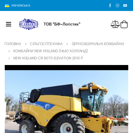
УКРАЇНСЬКА
ТОВ "БФ-Логістик"
ГОЛОВНА
СІЛЬГОСПТЕХНІКА
ЗЕРНОЗБИРАЛЬНІ КОМБАЙНИ
КОМБАЙНИ NEW HOLLAND (НЬЮ ХОЛЛАНД)
NEW HOLLAND CR 9070 ELEVATION 2010 Р