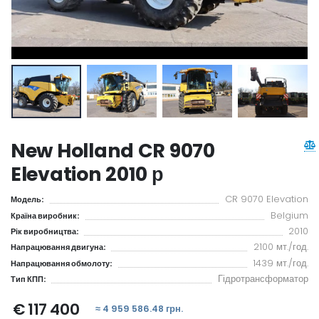
New Holland CR 9070
Elevation 2010 р
CR 9070 Elevation
Модель:
Belgium
Країна виробник:
2010
Рік виробництва:
2100 мт./год.
Напрацювання двигуна:
1439 мт./год.
Напрацювання обмолоту:
Гідротрансформатор
Тип КПП:
€ 117 400
≈ 4 959 586.48 грн.