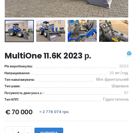
MultiOne 11.6K 2023 р.
2023
Рік виробництва:
20 мт./год.
Напрацювання:
Міні фронтальний
Тип наватажувача:
Шарнірна
Тип рами:
57
Потужність двигуна к.с. :
Гідростатична
Тип КПП:
€ 70 000
≈ 2 776 074 грн.