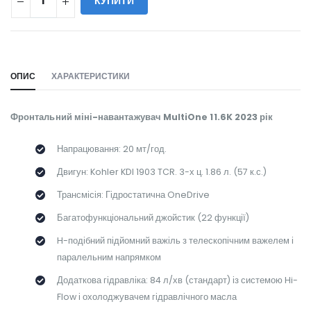
КУПИТИ
WILL_SHARE:
ОПИС
ХАРАКТЕРИСТИКИ
Фронтальний міні-навантажувач MultiOne 11.6K 2023 рік
Напрацювання: 20 мт/год.
Двигун: Kohler KDI 1903 TCR. 3-х ц. 1.86 л. (57 к.с.)
Трансмісія: Гідростатична OneDrive
Багатофункціональний джойстик (22 функції)
H-подібний підйомний важіль з телескопічним важелем і
паралельним напрямком
Додаткова гідравліка: 84 л/хв (стандарт) із системою Hi-
Flow і охолоджувачем гідравлічного масла