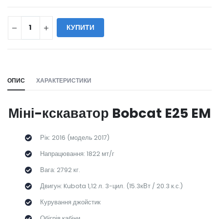
КУПИТИ
WILL_SHARE:
ОПИС
ХАРАКТЕРИСТИКИ
Міні-кскаватор Bobcat E25 EM
Рік: 2016 (модель 2017)
Напрацювання: 1822 мт/г
Вага: 2792 кг.
Двигун: Kubota 1,12 л. 3-цил. (15.3кВт / 20.3 к.с.)
Курування джойстик
Обігрів кабіни