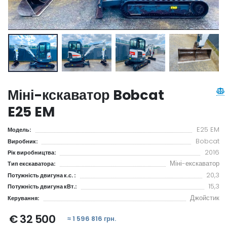
Міні-кскаватор Bobcat
E25 EM
E25 EM
Модель:
Bobcat
Виробник:
2016
Рік виробництва:
Міні-екскаватор
Тип екскаватора:
20,3
Потужність двигуна к.с. :
15,3
Потужність двигуна кВт.:
Джойстик
Керування:
€ 32 500
≈ 1 596 816 грн.