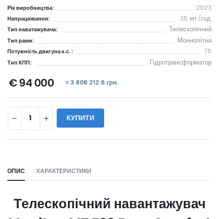
2023
Рік виробництва:
35 мт./год.
Напрацювання:
Телескопічний
Тип наватажувача:
Моннолітна
Тип рами:
75
Потужність двигуна к.с. :
Гідротрансформатор
Тип КПП:
€ 94 000
≈ 3 808 212.6 грн.
КУПИТИ
WILL_SHARE:
ОПИС
ХАРАКТЕРИСТИКИ
Телескопічний навантажувач