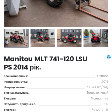
Manitou MLT 741-120 LSU
PS 2014 рік.
France
Країна виробник:
2014
Рік виробництва:
5698 мт./год.
Напрацювання:
Телескопічний
Тип наватажувача:
Моннолітна
Тип рами:
120
Потужність двигуна к.с. :
Powershift
Тип КПП: