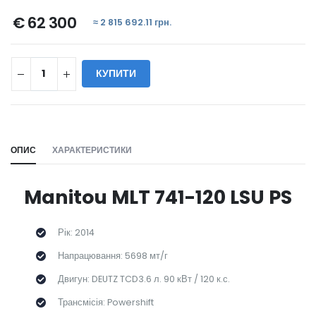
€ 62 300
≈ 2 815 692.11 грн.
КУПИТИ
WILL_SHARE:
ОПИС
ХАРАКТЕРИСТИКИ
Manitou MLT 741-120 LSU PS
Рік: 2014
Напрацювання: 5698 мт/г
Двигун: DEUTZ TCD3.6 л. 90 кВт / 120 к.с.
Трансмісія: Powershift