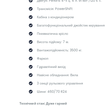
Двигун: Perkins 4-х ц. 4 л. 91 кВт /120 к. с.
Трансмісія: PowerShift
Кабіна з кондиціонером
Багатофункціональний джойстик керування
Пневматична крісло
Висота підйому: 7 м.
Вантажопідйомність: 3500 кг.
Фаркоп
Гідравлічний вихід
Навісне обладнання: Вила
3 секції рульового управління
Шини: 460/70 R24
Технічний стан: Дуже гарний