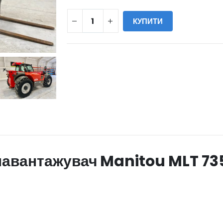
КУПИТИ
WILL_SHARE:
навантажувач Manitou MLT 735-