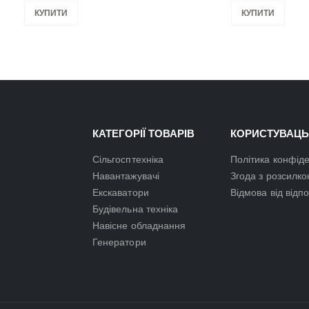
КУПИТИ
КУПИТИ
КАТЕГОРІЇ ТОВАРІВ
КОРИСТУВАЦЬ
Сільгосптехніка
Політика конфіде
Навантажувачі
Згода з розсилк
Екскаватори
Відмова від відп
Будівельна техніка
Навісне обладнання
Генератори