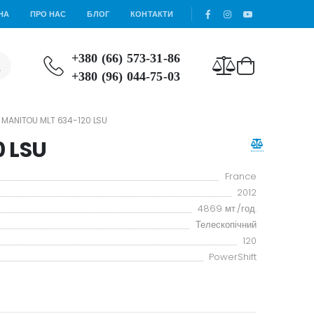
НА
ПРО НАС
БЛОГ
КОНТАКТИ
+380 (66) 573-31-86
+380 (96) 044-75-03
MANITOU MLT 634-120 LSU
0 LSU
France
2012
4869 мт./год.
Телескопічний
120
PowerShift