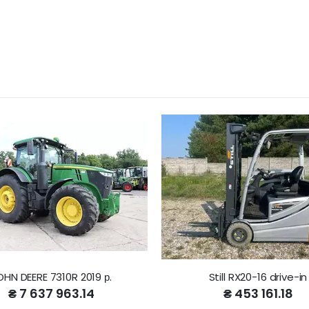
OHN DEERE 7310R 2019 р.
Still RX20-16 drive-in
₴ 7 637 963.14
₴ 453 161.18