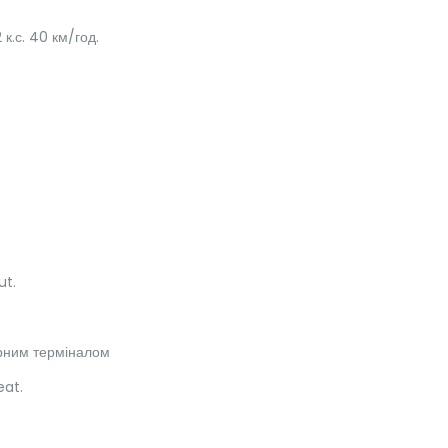
 к.с. 40 км/год.
ut.
рним терміналом
eat.