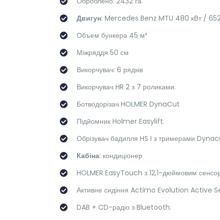
Оброблено: 2432 га.
Двигун
: Mercedes Benz MTU
480 кВт /
652
Объем бункера 45 м³
Міжряддя 50 см
Викорчувач: 6 рядків
Викорчувач HR 2 з 7 роликами.
Ботводорізач
HOLMER DynaCut
Підйомник Holmer Easylift.
Обрізувач бадилля HS I з тримерами Dynac
Кабіна
: кондиціонер
HOLMER EasyTouch з 12,1-дюймовим сенсо
Активне сидіння Actimo Evolution Active S
DAB + CD-радіо з Bluetooth.