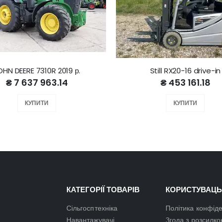
OHN DEERE 7310R 2019 р.
Still RX20-16 drive-in
₴ 7 637 963.14
₴ 453 161.18
КУПИТИ
КУПИТИ
КАТЕГОРІЇ ТОВАРІВ
КОРИСТУВАЦЬ
Сільгосптехніка
Політика конфіде
Навантажувачі
Згода з розсилк