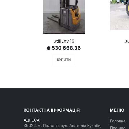
Still EXV 16
J
₴ 530 668.36
КУПИТИ
КОНТАКТНА ІНФОРМАЦІЯ
МЕНЮ
АДРЕСА:
Головна
36022, м. Полтава, вул. Анатолія Кукоби,
Про нас