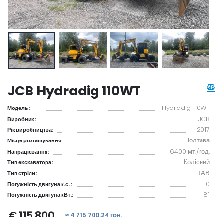
JCB Hydradig 110WT
Hydradig 110WT
Модель:
JCB
Виробник:
2017
Рік виробництва:
Полтава
Місце розташування:
6400 мт./год.
Напрацювання:
Колісний
Тип екскаватора:
ТАВ
Тип стріли:
110
Потужність двигуна к.с. :
81
Потужність двигуна кВт.:
€ 115 800
≈ 4 715 700.24 грн.