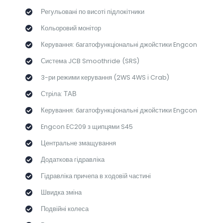
Регульовані по висоті підлокітники
Кольоровий монітор
Керування: багатофункціональні джойстики Engcon
Система JCB Smoothride (SRS)
3-ри режими керування (2WS 4WS і Crab)
Стріла: ТАВ
Керування: багатофункціональні джойстики Engcon
Engcon EC209 з щипцями S45
Центральне змащування
Додаткова гідравліка
Гідравліка причепа в ходовій частині
Швидка зміна
Подвійні колеса