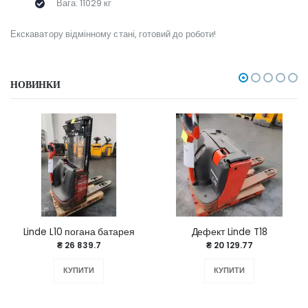
Вага: 11029 кг
Екскаватору відмінному стані, готовий до роботи!
НОВИНКИ
Linde L10 погана батарея
Дефект Linde T18
₴ 26 839.7
₴ 20 129.77
КУПИТИ
КУПИТИ