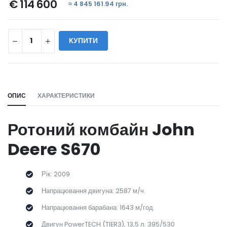
€ 114 600
≈ 4 845 161.94 грн.
КУПИТИ
WILL_SHARE:
ОПИС
ХАРАКТЕРИСТИКИ
Ротоний комбайн John
Deere S670
Рік: 2009
Напрацювання двигуна: 2587 м/ч.
Напрацювання барабана: 1643 м/год.
Двигун PowerTECH (TIER3), 13,5 л. 395/530