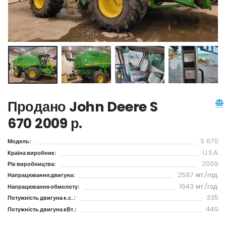
Продано John Deere S
670 2009 р.
S 670
Модель:
U.S.A.
Країна виробник:
2009
Рік виробництва:
2587 мт./год.
Напрацювання двигуна:
1643 мт./год.
Напрацювання обмолоту:
335
Потужність двигуна к.с. :
449
Потужність двигуна кВт.: