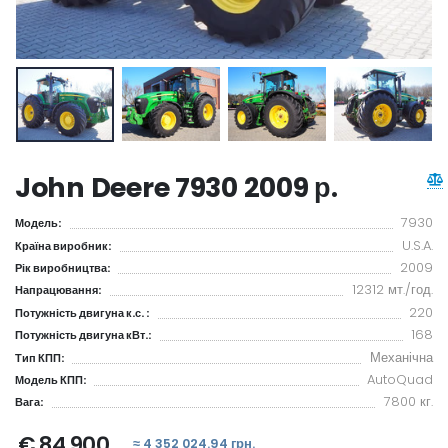
John Deere 7930 2009 р.
7930
Модель:
U.S.A.
Країна виробник:
2009
Рік виробництва:
12312 мт./год.
Напрацювання:
220
Потужність двигуна к.с. :
168
Потужність двигуна кВт.:
Механічна
Тип КПП:
AutoQuad
Модель КПП:
7800 кг.
Вага:
€ 84 900
≈ 4 352 024.94 грн.