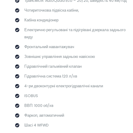
Трансмісія: AutoQuad Eco – 20/20, швидкість 40 км/год
Чотириточкова підвіска кабіни,
Кабіна кондиціонер
Електрично регульовані та підігрівані дзеркала заднього
виду
Фронтальний навантажувач
Зовнішнє управління задньою навіскою
Гідравлічний гальмівний клапан
Гідравлічна система 120 л/хв
4-ри двоконтурні електрогідравлічні канали
ISOBUS
ВВП: 1000 об/хв
Фаркоп, автоматичний
Шасі 4 WFWD