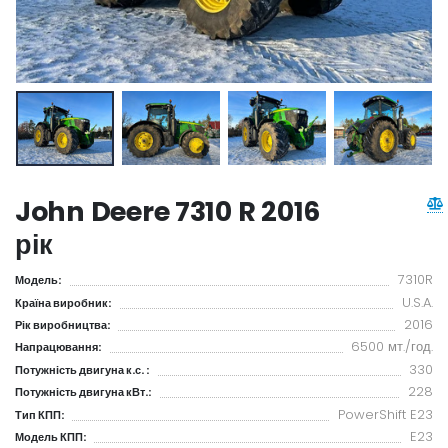
John Deere 7310 R 2016
рік
7310R
Модель:
U.S.A.
Країна виробник:
2016
Рік виробництва:
6500 мт./год.
Напрацювання:
330
Потужність двигуна к.с. :
228
Потужність двигуна кВт.:
PowerShift E23
Тип КПП:
E23
Модель КПП: