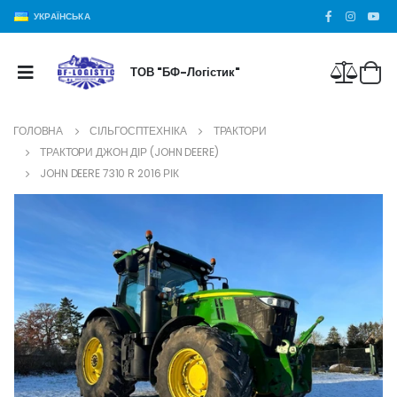
УКРАЇНСЬКА
ТОВ "БФ-Логістик"
ГОЛОВНА
СІЛЬГОСПТЕХНІКА
ТРАКТОРИ
ТРАКТОРИ ДЖОН ДІР (JOHN DEERE)
JOHN DEERE 7310 R 2016 РІК