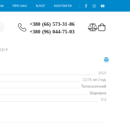
НА
ПРО НАС
БЛОГ
КОНТАКТИ
+380 (66) 573-31-86
+380 (96) 044-75-03
021 Р
2021
2278 мт./год.
Телескопічний
Шарнірна
173