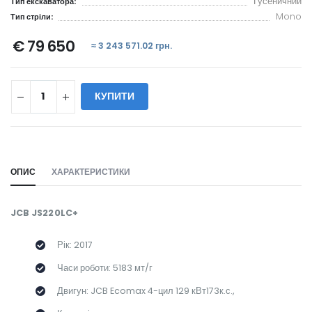
Гусеничний
Тип екскаватора:
Mono
Тип стріли:
€ 79 650
≈ 3 243 571.02 грн.
КУПИТИ
WILL_SHARE:
ОПИС
ХАРАКТЕРИСТИКИ
JCB JS220LC+
Рік: 2017
Часи роботи: 5183 мт/г
Двигун: JCB Ecomax 4-цил 129 кВт173к.с.,