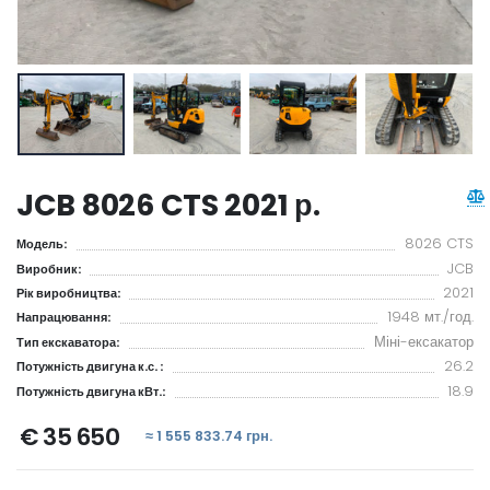
JCB 8026 CTS 2021 р.
8026 CTS
Модель:
JCB
Виробник:
2021
Рік виробництва:
1948 мт./год.
Напрацювання:
Міні-ексакатор
Тип екскаватора:
26.2
Потужність двигуна к.с. :
18.9
Потужність двигуна кВт.:
€ 35 650
≈ 1 555 833.74 грн.