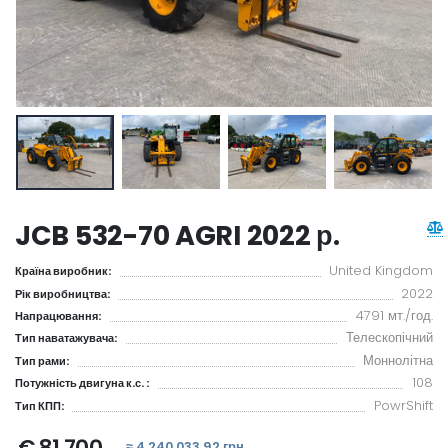
JCB 532-70 AGRI 2022 р.
United Kingdom
Країна виробник:
2022
Рік виробництва:
4791 мт./год.
Напрацювання:
Телескопічний
Тип наватажувача:
Моннолітна
Тип рами:
108
Потужність двигуна к.с. :
PowrShift
Тип КПП:
€ 81 700
≈ 4 240 033.92 грн.