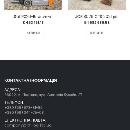
Still RX20-16 drive-in
JCB 8026 CTS 2021 рік.
₴ 453 161.18
₴ 1 682 689.58
КУПИТИ
КУПИТИ
КОНТАКТНА ІНФОРМАЦІЯ
АДРЕСА:
36022, м. Полтава, вул. Анатолія Кукоби, 27
ТЕЛЕФОН:
+380 (66) 573-31-86
+380 (96) 044-75-03
ЕЛЕКТРОННА ПОШТА:
company@bf-logistic.ua