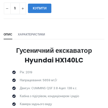
КУПИТИ
WILL_SHARE:
ОПИС
ХАРАКТЕРИСТИКИ
Гусеничний екскаватор
Hyundai HX140LC
Рік: 2019
Напрацювання: 5659 мт/г
Двигун: CUMMINS QSF 3.8 4цил. 138 к.с.
Кабіна з підігрівом, кондиціонером і радіо
Камера заднього виду