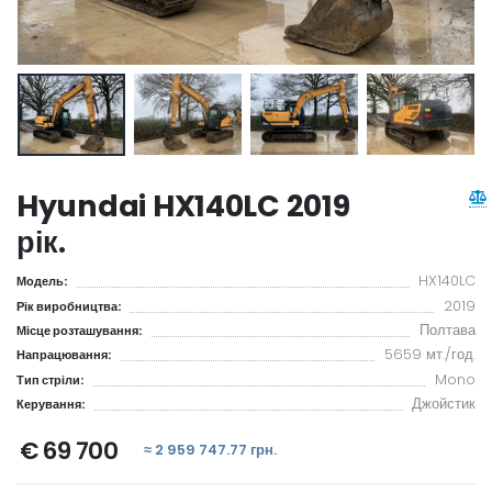
Hyundai HX140LC 2019
рік.
HX140LC
Модель:
2019
Рік виробництва:
Полтава
Місце розташування:
5659 мт./год.
Напрацювання:
Mono
Тип стріли:
Джойстик
Керування:
€ 69 700
≈ 2 959 747.77 грн.