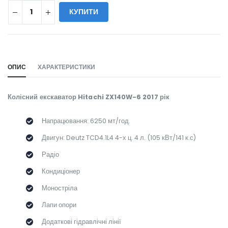
КУПИТИ
WILL_SHARE:
ОПИС
ХАРАКТЕРИСТИКИ
Колісний екскаватор Hitachi ZX140W-6 2017 рік
Напрацювання: 6250 мт/год.
Двигун: Deutz TCD4.1L4 4-х ц. 4 л. (105 кВт/141 к.с)
Радіо
Кондиціонер
Моностріла
Лапи опори
Додаткові гідравлічні лінії