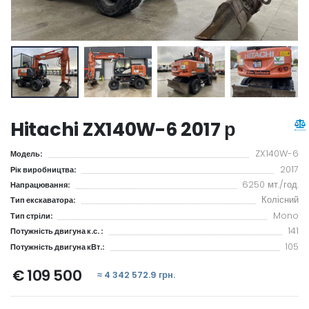
Hitachi ZX140W-6 2017 р
ZX140W-6
Модель:
2017
Рік виробництва:
6250 мт./год.
Напрацювання:
Колісний
Тип екскаватора:
Mono
Тип стріли:
141
Потужність двигуна к.с. :
105
Потужність двигуна кВт.:
€ 109 500
≈ 4 342 572.9 грн.