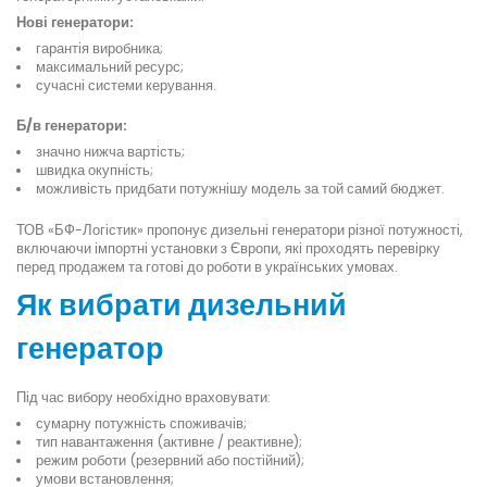
Нові генератори:
гарантія виробника;
максимальний ресурс;
сучасні системи керування.
Б/в генератори:
значно нижча вартість;
швидка окупність;
можливість придбати потужнішу модель за той самий бюджет.
ТОВ «БФ-Логістик» пропонує дизельні генератори різної потужності,
включаючи імпортні установки з Європи, які проходять перевірку
перед продажем та готові до роботи в українських умовах.
Як вибрати дизельний
генератор
Під час вибору необхідно враховувати:
сумарну потужність споживачів;
тип навантаження (активне / реактивне);
режим роботи (резервний або постійний);
умови встановлення;