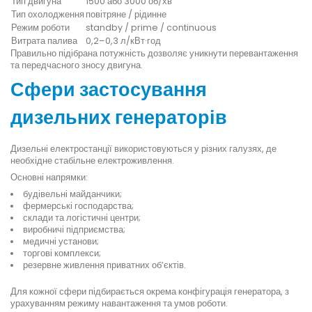
Тип двигуна
1500 або 3000 об/хв
Тип охолодження
повітряне / рідинне
Режим роботи
standby / prime / continuous
Витрата палива
0,2–0,3 л/кВт·год
Правильно підібрана потужність дозволяє уникнути перевантаження
та передчасного зносу двигуна.
Сфери застосування
дизельних генераторів
Дизельні електростанції використовуються у різних галузях, де
необхідне стабільне електроживлення.
Основні напрямки:
будівельні майданчики;
фермерські господарства;
склади та логістичні центри;
виробничі підприємства;
медичні установи;
торгові комплекси;
резервне живлення приватних об’єктів.
Для кожної сфери підбирається окрема конфігурація генератора, з
урахуванням режиму навантаження та умов роботи.