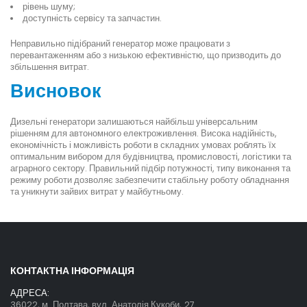
рівень шуму;
доступність сервісу та запчастин.
Неправильно підібраний генератор може працювати з
перевантаженням або з низькою ефективністю, що призводить до
збільшення витрат.
Висновок
Дизельні генератори залишаються найбільш універсальним
рішенням для автономного електроживлення. Висока надійність,
економічність і можливість роботи в складних умовах роблять їх
оптимальним вибором для будівництва, промисловості, логістики та
аграрного сектору. Правильний підбір потужності, типу виконання та
режиму роботи дозволяє забезпечити стабільну роботу обладнання
та уникнути зайвих витрат у майбутньому.
КОНТАКТНА ІНФОРМАЦІЯ
АДРЕСА:
36022, м. Полтава, вул. Анатолія Кукоби, 27