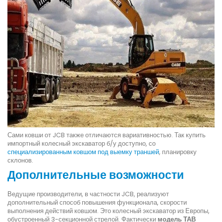
Сами ковши от JCB также отличаются вариативностью. Так купить
импортный колесный экскаватор б/у доступно, со
специализированным ковшом под выемку траншей
, планировку
склонов.
Дополнительные возможности
Ведущие производители, в частности JCB, реализуют
дополнительный способ повышения функционала, скорости
выполнения действий ковшом. Это колесный экскаватор из Европы,
обустроенный 3-секционной стрелой. Фактически
модель ТАВ