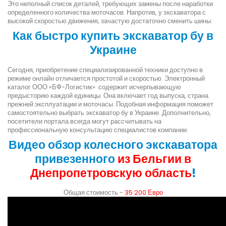
Это неполный список деталей, требующих замены после наработки
определенного количества моточасов. Напротив, у экскаватора с
высокой скоростью движения, зачастую достаточно сменить шины.
Как быстро купить экскаватор бу в
Украине
Сегодня, приобретение специализированной техники доступно в
режиме онлайн отличается простотой и скоростью. Электронный
каталог ООО «БФ-Логистик» содержит исчерпывающую
предысторию каждой единицы. Она включает год выпуска, страна
прежней эксплуатации и моточасы. Подобная информация поможет
самостоятельно выбрать экскаватор бу в Украине. Дополнительно,
посетители портала всегда могут рассчитывать на
профессиональную консультацию специалистов компании.
Видео обзор колесного экскаватора
привезенного
из Бельгии в
Днепропетровскую область
!
Общая стоимость -
35 200 Евро