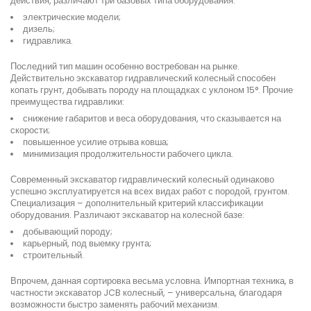
действия, различают три базовых типа оборудования:
электрические модели;
дизель;
гидравлика.
Последний тип машин особенно востребован на рынке.
Действительно экскаватор гидравлический колесный способен
копать грунт, добывать породу на площадках с уклоном 15°. Прочие
преимущества гидравлики:
снижение габаритов и веса оборудования, что сказывается на
скорости;
повышенное усилие отрыва ковша;
минимизация продолжительности рабочего цикла.
Современный экскаватор гидравлический колесный одинаково
успешно эксплуатируется на всех видах работ с породой, грунтом.
Специализация – дополнительный критерий классификации
оборудования. Различают экскаватор на колесной базе:
добывающий породу;
карьерный, под выемку грунта;
строительный.
Впрочем, данная сортировка весьма условна. Импортная техника, в
частности экскаватор JCB колесный, – универсальна, благодаря
возможности быстро заменять рабочий механизм.