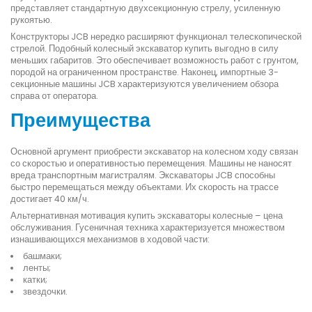
представляет стандартную двухсекционную стрелу, усиленную
рукоятью.
Конструкторы JCB нередко расширяют функционал телескопической
стрелой. Подобный колесный экскаватор купить выгодно в силу
меньших габаритов. Это обеспечивает возможность работ с грунтом,
породой на ограниченном пространстве. Наконец, импортные 3-
секционные машины JCB характеризуются увеличением обзора
справа от оператора.
Преимущества
Основной аргумент приобрести экскаватор на колесном ходу связан
со скоростью и оперативностью перемещения. Машины не наносят
вреда транспортным магистралям. Экскаваторы JCB способны
быстро перемещаться между объектами. Их скорость на трассе
достигает 40 км/ч.
Альтернативная мотивация купить экскаваторы колесные – цена
обслуживания. Гусеничная техника характеризуется множеством
изнашивающихся механизмов в ходовой части:
башмаки;
ленты;
катки;
звездочки.