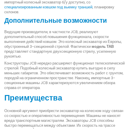
импортный колесный экскаватор б/у доступно, со
специализированным ковшом под выемку траншей
, планировку
склонов.
Дополнительные возможности
Ведущие производители, в частности JCB, реализуют
дополнительный способ повышения функционала, скорости
выполнения действий ковшом. Это колесный экскаватор из Европы,
обустроенный 3-секционной стрелой. Фактически
модель ТАВ
представляет стандартную двухсекционную стрелу, усиленную
рукоятью.
Конструкторы JCB нередко расширяют функционал телескопической
стрелой. Подобный колесный экскаватор купить выгодно в силу
меньших габаритов. Это обеспечивает возможность работ с грунтом,
породой на ограниченном пространстве. Наконец, импортные 3-
секционные машины JCB характеризуются увеличением обзора
справа от оператора.
Преимущества
Основной аргумент приобрести экскаватор на колесном ходу связан
со скоростью и оперативностью перемещения. Машины не наносят
вреда транспортным магистралям. Экскаваторы JCB способны
быстро перемещаться между объектами. Их скорость на трассе