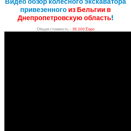
Видео обзор колесного экскаватора
привезенного
из Бельгии в
Днепропетровскую область
!
Общая стоимость -
35 200 Евро