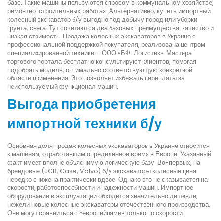
базе. Такие машины пользуются спросом в коммунальном хозяйстве,
ремонтно-строительных работах. Альтернативно, купить импортный
колесный экскаватор б/у выгодно под добычу пород или уборки
грунта, снега. Тут сочетаются два базовых преимущества: качество и
низкая стоимость. Продажа колесных экскаваторов в Украине с
профессиональной поддержкой покупателя, реализована центром
специализированной техники – ООО «БФ-Логистик». Мастера
торгового портала бесплатно консультируют клиентов, помогая
подобрать модель, оптимально соответствующую конкретной
области применения. Это позволяет избежать переплаты за
неиспользуемый функционал машин.
Выгода приобретения
импортной техники б/у
Основная доля продаж колесных экскаваторов в Украине относится
к машинам, отработавшим определенное время в Европе. Указанный
факт имеет вполне объяснимую логическую базу. Во-первых, на
брендовые (JCB, Case, Volvo) б/у экскаваторы колесные цена
нередко снижена практически вдвое. Однако это не сказывается на
скорости, работоспособности и надежности машин. Импортное
оборудование в эксплуатации обходится значительно дешевле,
нежели новые колесные экскаваторы отечественного производства.
Они могут сравниться с «европейцами» только по скорости.