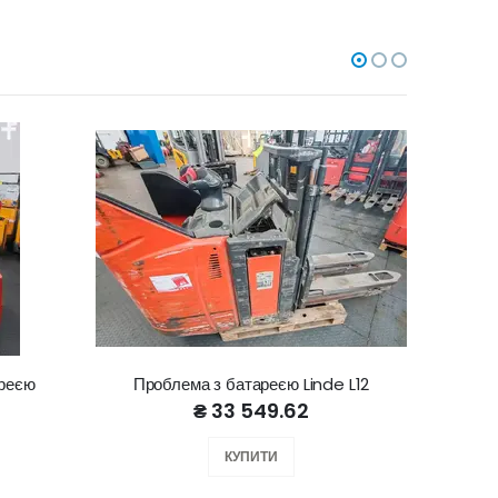
ареєю
Проблема з батареєю Linde L12
Lin
₴ 33 549.62
КУПИТИ