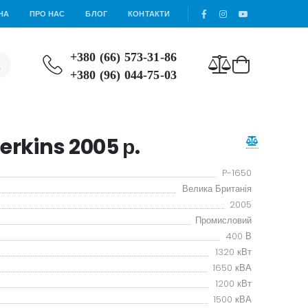
НА
ПРО НАС
БЛОГ
КОНТАКТИ
+380 (66) 573-31-86
+380 (96) 044-75-03
erkins 2005 р.
P-1650
Велика Британія
2005
Промисловий
400 В
1320 кВт
1650 кВА
1200 кВт
1500 кВА