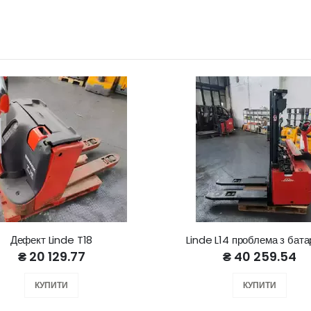
Дефект Linde T18
Linde L14 проблема з бат
₴ 20 129.77
₴ 40 259.54
КУПИТИ
КУПИТИ