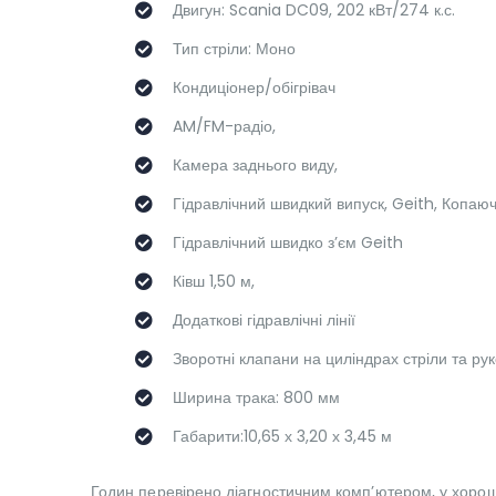
Двигун: Scania DC09, 202 кВт/274 к.с.
Тип стріли: Моно
Кондиціонер/обігрівач
AM/FM-радіо,
Камера заднього виду,
Гідравлічний швидкий випуск, Geith, Копаючи
Гідравлічний швидко з’єм Geith
Ківш 1,50 м,
Додаткові гідравлічні лінії
Зворотні клапани на циліндрах стріли та рук
Ширина трака: 800 мм
Габарити:10,65 х 3,20 х 3,45 м
Годин перевірено діагностичним комп’ютером, у хорош