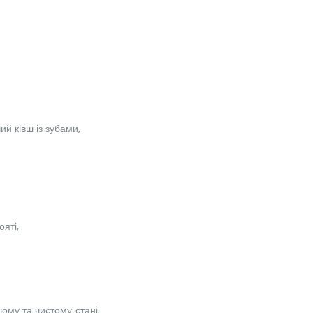
й ківш із зубами,
ояті,
ому та чистому стані.