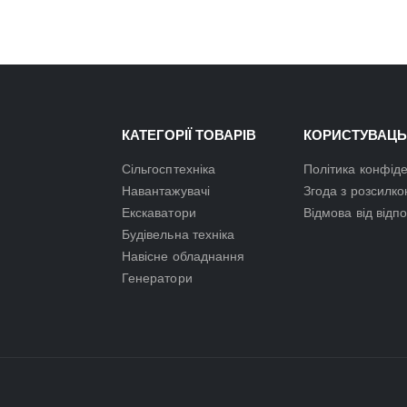
КАТЕГОРІЇ ТОВАРІВ
КОРИСТУВАЦЬ
Сільгосптехніка
Політика конфіде
Навантажувачі
Згода з розсилк
Екскаватори
Відмова від відп
Будівельна техніка
Навісне обладнання
Генератори