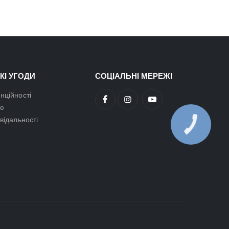
КІ УГОДИ
СОЦІАЛЬНІ МЕРЕЖІ
нційності
ою
овідальності
КНОПКА
ЗВ'ЯЗКУ