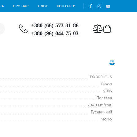
НА
ПРО НАС
БЛОГ
КОНТАКТИ
+380 (66) 573-31-86
+380 (96) 044-75-03
DX300LC-5
Doos
2016
Полтава
7343 мт./год.
Гусеничний
Mono