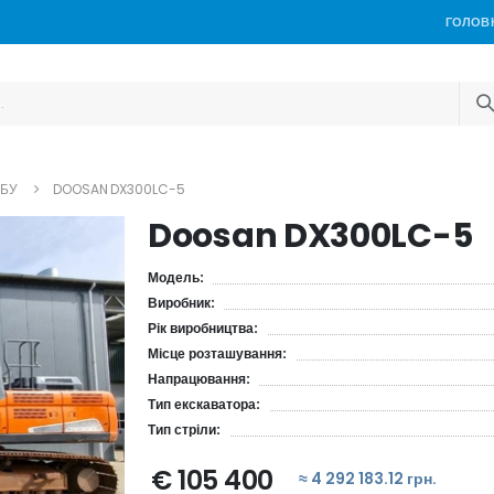
ГОЛОВ
 БУ
DOOSAN DX300LC-5
Doosan DX300LC-5
Модель:
Виробник:
Рік виробництва:
Місце розташування:
Напрацювання:
Тип екскаватора:
Тип стріли:
€ 105 400
≈ 4 292 183.12 грн.