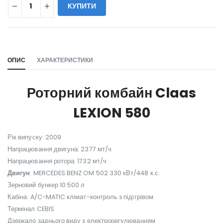
КУПИТИ
WILL_SHARE:
ОПИС
ХАРАКТЕРИСТИКИ
Роторний комбайн Claas
LEXION 580
Рік випуску: 2009
Напрацювання двигуна: 2377 мт/ч
Напрацювання ротора: 1732 мт/ч
Двигун
: MERCEDES BENZ OM 502 330 кВт/448 к.с.
Зерновий бункер 10 500 л
Кабіна: A/C-MATIC клімат-контроль з підігрівом
Термінал CEBIS
Дзеркало заднього виду з електрорегулюванням