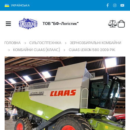
УКРАЇНСЬКА
ТОВ "БФ-Логістик"
ГОЛОВНА
СІЛЬГОСПТЕХНІКА
ЗЕРНОЗБИРАЛЬНІ КОМБАЙНИ
КОМБАЙНИ CLAAS (КЛААС)
CLAAS LEXION 580 2009 РІК.