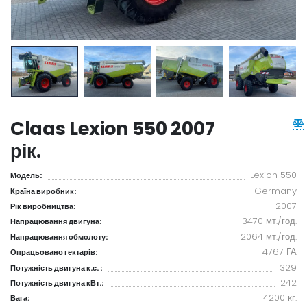
Claas Lexion 550 2007
рік.
Lexion 550
Модель:
Germany
Країна виробник:
2007
Рік виробництва:
3470 мт./год.
Напрацювання двигуна:
2064 мт./год.
Напрацювання обмолоту:
4767 ГА
Опрацьовано гектарів:
329
Потужність двигуна к.с. :
242
Потужність двигуна кВт.:
14200 кг.
Вага: