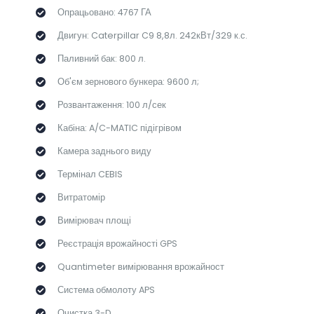
Опрацьовано: 4767 ГА
Двигун: Caterpillar C9 8,8л. 242кВт/329 к.с.
Паливний бак: 800 л.
Об'єм зернового бункера: 9600 л;
Розвантаження: 100 л/сек
Кабіна: A/C-MATIC підігрівом
Камера заднього виду
Термінал CEBIS
Витратомір
Вимірювач площі
Реєстрація врожайності GPS
Quantimeter вимірювання врожайност
Система обмолоту APS
Очистка 3-D