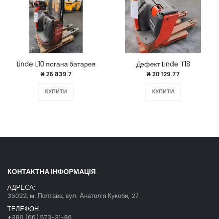
Linde L10 погана батарея
Дефект Linde T18
₴ 26 839.7
₴ 20 129.77
КУПИТИ
КУПИТИ
КОНТАКТНА ІНФОРМАЦІЯ
АДРЕСА:
36022, м. Полтава, вул. Анатолія Кукоби, 27
ТЕЛЕФОН:
+380 (66) 573-31-86