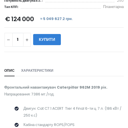
250
Потужність двигуна к.с. :
Планетарна
Тип КПП:
€ 124 000
≈ 5 049 627.2 грн.
КУПИТИ
WILL_SHARE:
ОПИС
ХАРАКТЕРИСТИКИ
Фронтальний навантажувач Caterpillar 962M 2019 рік.
Напрацювання: 7386 мт./год.
Двигун: Cat C7.1 ACERT Tier 4 Final 6-ти ц. 7 л. (186 кВт /
250 к.с)
Кабіна стандарту ROPS/FOPS