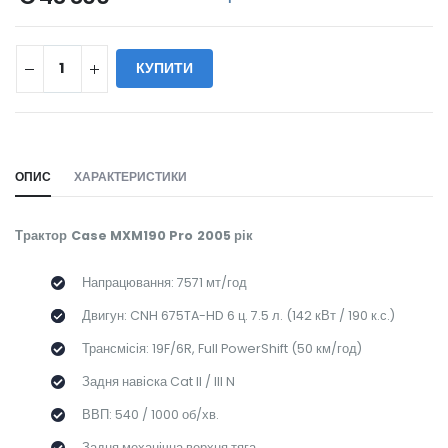
КУПИТИ
WILL_SHARE:
ОПИС
ХАРАКТЕРИСТИКИ
Трактор Case MXM190 Pro 2005 рік
Напрацювання: 7571 мт/год
Двигун: CNH 675TA-HD 6 ц. 7.5 л. (142 кВт / 190 к.с.)
Трансмісія: 19F/6R, Full PowerShift (50 км/год)
Задня навіcка Cat II / III N
ВВП: 540 / 1000 об/хв.
Задня механічна верхня тяга.