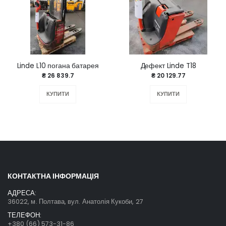
Linde L10 погана батарея
Дефект Linde T18
₴ 26 839.7
₴ 20 129.77
КУПИТИ
КУПИТИ
КОНТАКТНА ІНФОРМАЦІЯ
АДРЕСА:
36022, м. Полтава, вул. Анатолія Кукоби, 27
ТЕЛЕФОН:
+380 (66) 573-31-86