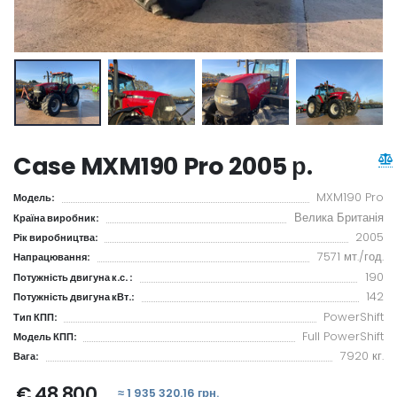
Case MXM190 Pro 2005 р.
MXM190 Pro
Модель:
Велика Британія
Країна виробник:
2005
Рік виробництва:
7571 мт./год.
Напрацювання:
190
Потужність двигуна к.с. :
142
Потужність двигуна кВт.:
PowerShift
Тип КПП:
Full PowerShift
Модель КПП:
7920 кг.
Вага:
€ 48 800
≈ 1 935 320.16 грн.