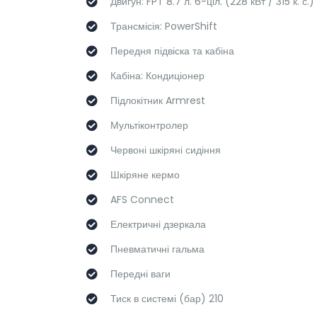
Двигун: FPT 8.7 л. 6-ціл. (228 кВт / 315 к. с.)
Трансмісія: PowerShift
Передня підвіска та кабіна
Кабіна: Кондиціонер
Підлокітник Armrest
Мультіконтролер
Червоні шкіряні сидіння
Шкіряне кермо
AFS Connect
Електричні дзеркала
Пневматичні гальма
Передні ваги
Тиск в системі (бар) 210