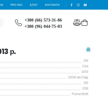
НА
ПРО НАС
БЛОГ
КОНТАКТИ
+380 (66) 573-31-86
+380 (96) 044-75-03
13 р.
315
USA
2013
2996 мт./год.
315
228
PowerShift