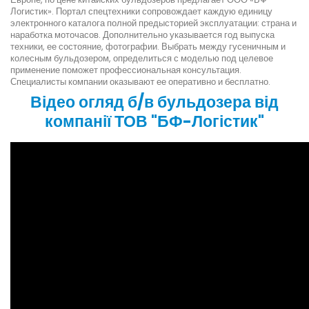
Логистик». Портал спецтехники сопровождает каждую единицу
электронного каталога полной предысторией эксплуатации: страна и
наработка моточасов. Дополнительно указывается год выпуска
техники, ее состояние, фотографии. Выбрать между гусеничным и
колесным бульдозером, определиться с моделью под целевое
применение поможет профессиональная консультация.
Специалисты компании оказывают ее оперативно и бесплатно.
Відео огляд б/в бульдозера від
компанії ТОВ "БФ-Логістик"