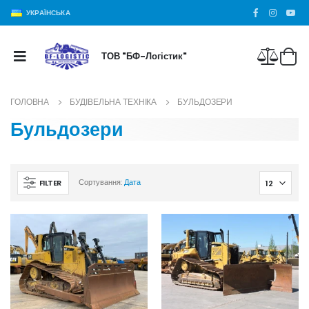
УКРАЇНСЬКА
ТОВ "БФ-Логістик"
ГОЛОВНА
БУДІВЕЛЬНА ТЕХНІКА
БУЛЬДОЗЕРИ
Бульдозери
FILTER
Сортування:
Дата