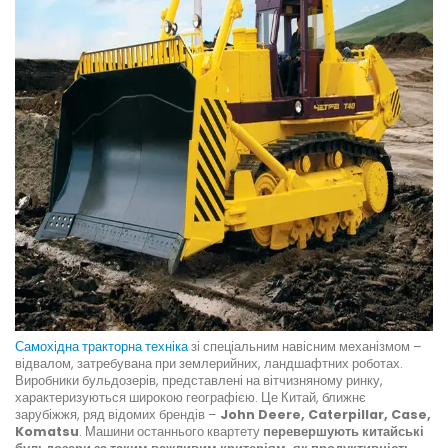
Самохідна тракторна техніка
зі спеціальним навісним механізмом –
відвалом, затребувана при землерийних, ландшафтних роботах.
Виробники бульдозерів, представлені на вітчизняному ринку,
характеризуються широкою географією. Це Китай, ближнє
зарубіжжя, ряд відомих брендів –
John Deere, Caterpillar, Case,
Komatsu
. Машини останнього квартету
перевершують китайські