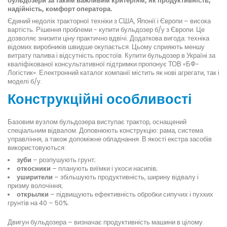
бульдозери за таким важливим критеріям, як продуктивність,
надійність, комфорт оператора.
Єдиний недолік тракторної техніки з США, Японії і Європи – висока
вартість. Рішення проблеми - купити бульдозер б/у з Європи. Це
дозволяє знизити ціну практично вдвічі. Додаткова вигода: техніка
відомих виробників швидше окупається. Цьому сприяють меншу
витрату палива і відсутність простоїв. Купити бульдозер в Україні за
кваліфікованої консультативної підтримки пропонує ТОВ «БФ-
Логістик». Електронний каталог компанії містить як нові агрегати, так і
моделі б/у.
Конструкційні особливості
Базовим вузлом бульдозера виступає трактор, оснащений
спеціальним відвалом. Доповнюють конструкцію: рама, система
управління, а також допоміжне обладнання. В якості екстра засобів
використовуються:
зуби
– розпушують грунт;
откосники
– планують виїмки і укоси насипів;
уширители
– збільшують продуктивність, ширину відвалу і
призму волочіння;
открылки
– підвищують ефективність обробки сипучих і пухких
грунтів на 40 – 50%.
Двигун бульдозера – визначає продуктивність машини в цілому.