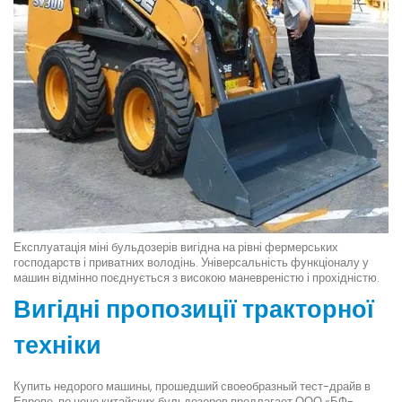
Експлуатація міні бульдозерів вигідна на рівні фермерських
господарств і приватних володінь. Універсальність функціоналу у
машин відмінно поєднується з високою маневреністю і прохідністю.
Вигідні пропозиції тракторної
техніки
Купить недорого машины, прошедший своеобразный тест-драйв в
Европе, по цене китайских бульдозеров предлагает ООО «БФ-