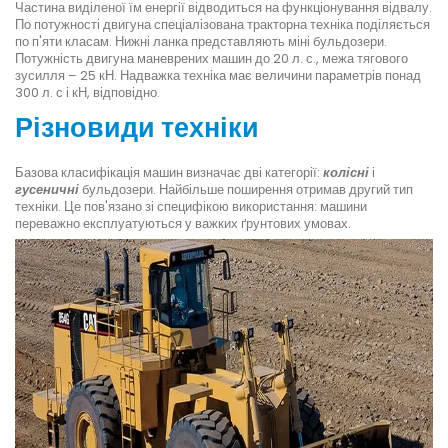
Частина виділеної їм енергії відводиться на функціонування відвалу.
По потужності двигуна спеціалізована тракторна техніка поділяється
по п'яти класам. Нижні ланка представляють міні бульдозери.
Потужність двигуна маневрених машин до 20 л. с., межа тягового
зусилля – 25 кН. Надважка техніка має величини параметрів понад
300 л. с і кН, відповідно.
Різновиди техніки
Базова класифікація машин визначає дві категорії:
колісні
і
гусеничні
бульдозери. Найбільше поширення отримав другий тип
техніки. Це пов'язано зі специфікою використання: машини
переважно експлуатуються у важких ґрунтових умовах.