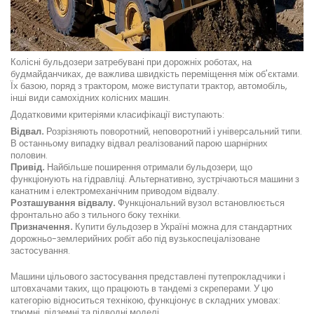
Колісні бульдозери затребувані при дорожніх роботах, на
будмайданчиках, де важлива швидкість переміщення між об'єктами.
Їх базою, поряд з трактором, може виступати трактор, автомобіль,
інші види самохідних колісних машин.
Додатковими критеріями класифікації виступають:
Відвал.
Розрізняють поворотний, неповоротний і універсальний типи.
В останньому випадку відвал реалізований парою шарнірних
половин.
Привід.
Найбільше поширення отримали бульдозери, що
функціонують на гідравліці. Альтернативно, зустрічаються машини з
канатним і електромеханічним приводом відвалу.
Розташування відвалу.
Функціональний вузол встановлюється
фронтально або з тильного боку техніки.
Призначення.
Купити бульдозер в Україні можна для стандартних
дорожньо-землерийних робіт або під вузькоспеціалізоване
застосування.
Машини цільового застосування представлені путепрокладчики і
штовхачами таких, що працюють в тандемі з скреперами. У цю
категорію відноситься технікою, функціонує в складних умовах:
трюмні, підземні та підводні моделі.