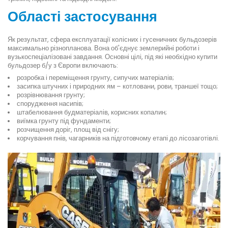
Області застосування
Як результат, сфера експлуатації колісних і гусеничних бульдозерів
максимально різнопланова. Вона об'єднує землерийні роботи і
вузькоспеціалізовані завдання. Основні цілі, під які необхідно купити
бульдозер б/у з Європи включають:
розробка і переміщення грунту, сипучих матеріалів;
засипка штучних і природних ям – котловани, рови, траншеї тощо;
розрівнювання грунту;
спорудження насипів;
штабелювання будматеріалів, корисних копалин;
виїмка грунту під фундаменти;
розчищення доріг, площ від снігу;
корчування пнів, чагарників на підготовчому етапі до лісозаготівлі.