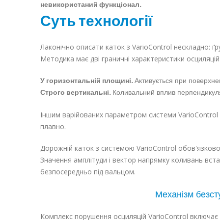
невикористаний функціонал.
Суть технології
Лаконічно описати каток з VarioControl нескладно: 
Методика має дві граничні характеристики осциляцій
У горизонтальній площині.
Активується при поверхне
Строго вертикальні.
Коливальний вплив перпендикуля
Іншим варійованих параметром системи VarioControl 
плавно.
Дорожній каток з системою VarioControl обов'язков
Значення амплітуди і вектор напрямку коливань вст
безпосередньо під вальцом.
Механізм безст
Комплекс порушення осциляцій VarioControl включа