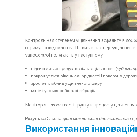
Контроль над ступенем ущільнення асфальту відобр
отримує повідомлення. Це виключає переущільнення г
VarioControl полягають у наступному:
підвищується продуктивність ущільнення
(кубометр
покращується рівень однорідності і поверхня дорож
зростає глибина ущільненого шару;
мінімізуються небажані вібрації.
Моніторинг жорсткості грунту в процесі ущільнення д
Результат:
потенційні можливості для локального пр
Використання інновацій