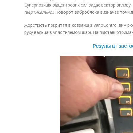
Суперпозиція відцентрових сил задає вектор впливу.
(вертикально)
. Поворот виброблока визначає точний
Жорсткість покриття в ковзанці з VarioControl вимі
руху вальца в уплотняемом шарі. На підставі отрим
Результат засто