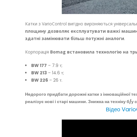
Катки з VarioControl вигідно вирізняються універсал
площину дозволяє експлуатувати важкі машин
здатні замінювати більш потужні аналоги
.
Корпорація
Bomag встановила технологію на трь
BW 177
– 7.9 т;
BW 213
– 14.6 т;
BW 226
– 26 т.
Недорого придбати дорожні катки з інноваційної те
реалізує нові і старі машини. Знижка на техніку б/у
Відео Vari