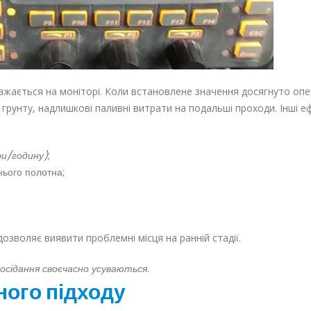
ажається на моніторі. Коли встановлене значення досягнуто оп
рунту, надлишкові паливні витрати на подальші проходи. Інші е
и/годину)
;
нього полотна;
озволяє виявити проблемні місця на ранній стадії.
осідання своєчасно усуваються.
ного підходу