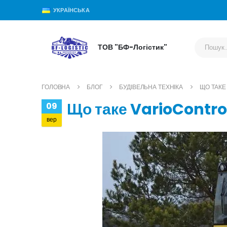
УКРАЇНСЬКА
ТОВ "БФ-Логістик"
ГОЛОВНА
БЛОГ
БУДІВЕЛЬНА ТЕХНІКА
ЩО ТАКЕ
Що таке VarioContro
09
вер