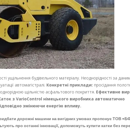
сті ущільнення будівельного матеріалу. Неоднорідності за дани
атації автомагістралі.
Конкретні приклади:
просідання полот
однорідною щільністю асфальтового покриття.
Ефективне вир
аток з VarioControl німецького виробника автоматично
ідповідно змінюючи енергію впливу.
ридбати дорожні машини на вигідних умовах
пропонує ТОВ «Б
тують про останні інновації, допоможуть купити катки без пер