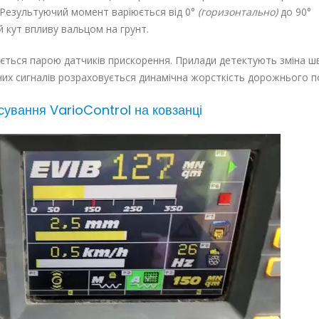
 Результуючий момент варіюється від 0°
(горизонтально)
до 90°
 кут впливу вальцом на грунт.
рюється парою датчиків прискорення. Прилади детектують зміна ш
аних сигналів розраховується динамічна жорсткість дорожнього п
сування VarioControl на ковзанці