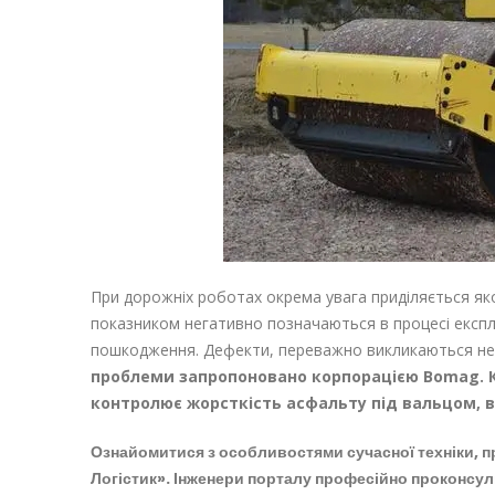
При дорожніх роботах окрема увага приділяється яко
показником негативно позначаються в процесі експлу
пошкодження. Дефекти, переважно викликаються не
проблеми запропоновано корпорацією Bomag. К
контролює жорсткість асфальту під вальцом, в
Ознайомитися з особливостями сучасної техніки,
п
Логістик». Інженери порталу професійно проконсуль