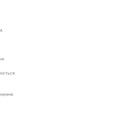
м.
ня.
нюється
нення.