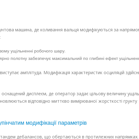
ґрунтова машина, де коливання вальця модифікуються за напрямо
:
вому ущільненні робочого шару.
рно полотну забезпечує максимальний по глибині ефект ущільнен
виступає амплітуда. Модифікація характеристик осциляцій здійс
о оснащений дисплеєм, де оператор задає цільову величину ущіль
ановлюються відповідно миттєво вимірюваної жорсткості грунту
упінчатим модифікації параметрів
є тандем дебалансов, що обертаються в протилежних напрямках.