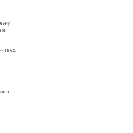
льну
ol,
H-4 BVC
:
панія