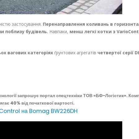
ьністю застосування.
Перенаправлення коливань в горизонта
и поблизу будівель.
Навпаки,
менш легкі котки з VarioContr
ох вагових категоріях
ґрунтових агрегатів
четвертої серії D
хнології запрошує портал спецтехніки ТОВ «БФ-Логістик». Ком
 сягає 40% від початкової вартості.
oControl на Bomag BW226DH