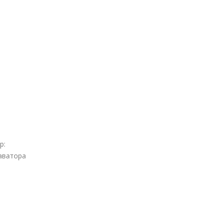
р:
каватора