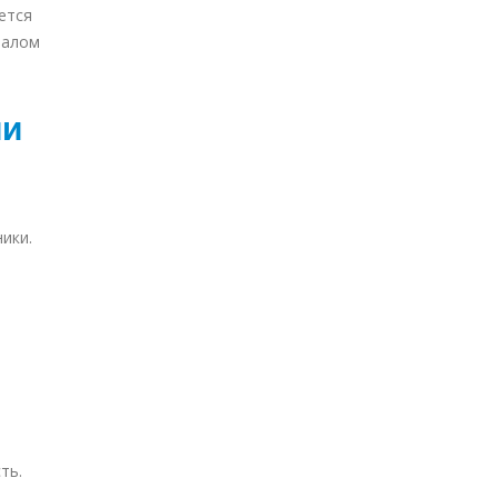
ется
талом
ии
ики.
ть.