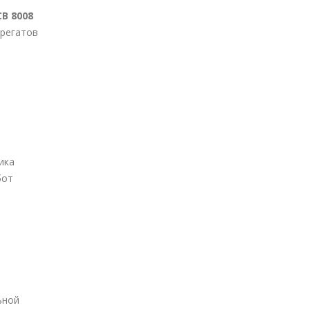
CB 8008
грегатов
ика
бот
ьной