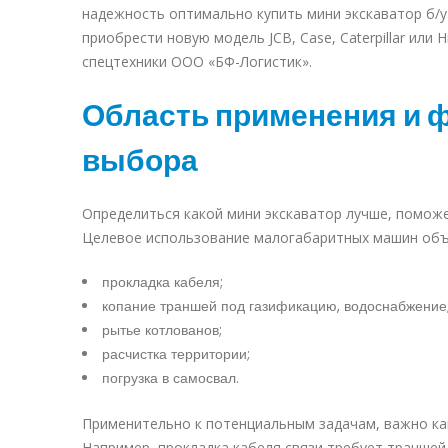
надежность оптимально
купить мини экскаватор б/у
приобрести новую модель JCB, Case, Caterpillar ил
спецтехники ООО «БФ-Логистик».
Область применения и 
выбора
Определиться какой мини экскаватор лучше, поможе
Целевое использование малогабаритных машин объе
прокладка кабеля;
копание траншей под газификацию, водоснабжение
рытье котлованов;
расчистка территории;
погрузка в самосвал.
Применительно к потенциальным задачам, важно как
Например, прокладка кабеля связи требует траншей 