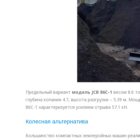
Предельный вариант
модель JCB 86C-1
весом 8.6 то
глубина копания 4.7, высота разгрузки – 5.39 м. Мо
86C-1 характеризуется усилием отрыва 57.1 кН.
Колесная альтернатива
Большинство компактных землеройных машин реализо