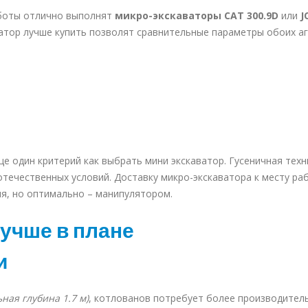
аботы отлично выполнят
микро-экскаваторы CAT 300.9D
или
J
ватор лучше купить позволят сравнительные параметры обоих а
е один критерий как выбрать мини экскаватор. Гусеничная техн
течественных условий. Доставку микро-экскаватора к месту ра
я, но оптимально – манипулятором.
лучше в плане
и
ная глубина 1.7 м)
, котлованов потребует более производител