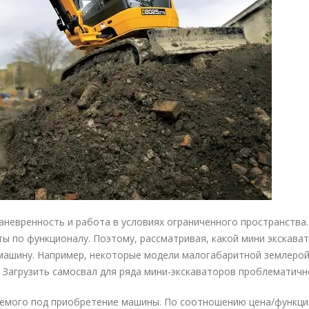
невренность и работа в условиях ограниченного пространства.
ы по функционалу. Поэтому, рассматривая, какой мини экскава
 машину. Например, некоторые модели малогабаритной землеро
 Загрузить самосвал для ряда мини-экскаваторов проблематичн
яемого под приобретение машины. По соотношению цена/функци