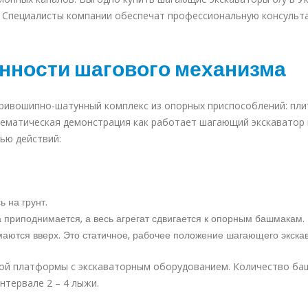
. Специалисты компании обеспечат профессиональную консульт
нности шагового механизма
ивошипно-шатунный комплекс из опорных приспособлений: пли
ематическая демонстрация как работает шагающий экскаватор 
ью действий:
 на грунт.
 приподнимается, а весь агрегат сдвигается к опорным башмакам.
маются вверх. Это статичное, рабочее положение шагающего экска
ой платформы с экскаваторным оборудованием. Количество ба
нтервале 2 – 4 лыжи.