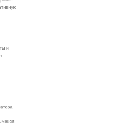
ативную
ты и
в
ватора.
шмаков