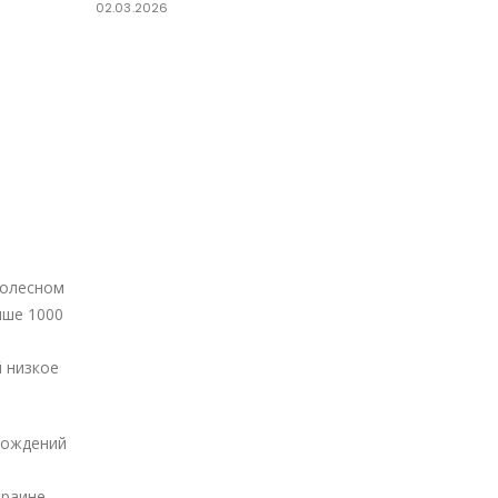
02.03.2026
колесном
ыше 1000
 низкое
рождений
краине