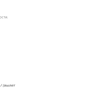
ости.
/ (вылет