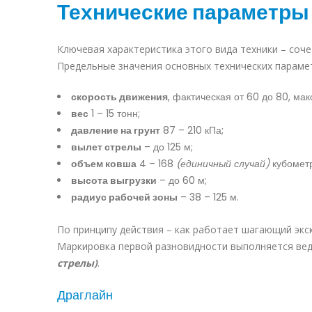
Технические параметры
Ключевая характеристика этого вида техники – соч
Предельные значения основных технических параме
скорость движения
, фактическая от 60 до 80, ма
вес
1 – 15 тонн;
давление на грунт
87 – 210 кПа;
вылет стрелы
– до 125 м;
объем ковша
4 – 168
(единичный случай)
кубометр
высота выгрузки
– до 60 м;
радиус рабочей зоны
– 38 – 125 м.
По принципу действия – как работает шагающий экс
Маркировка первой разновидности выполняется ве
стрелы)
.
Драглайн