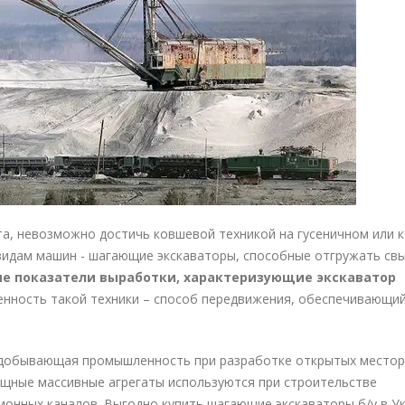
, невозможно достичь ковшевой техникой на гусеничном или 
видам машин - шагающие экскаваторы, способные отгружать св
ие показатели выработки, характеризующие экскаватор
нность такой техники – способ передвижения, обеспечивающий
одобывающая промышленность при разработке открытых место
щные массивные агрегаты используются при строительстве
ионных каналов. Выгодно
купить шагающие экскаваторы б/у в У