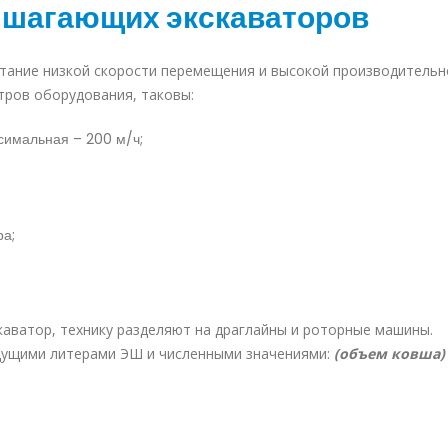
 шагающих экскаваторов
етание низкой скорости перемещения и высокой производительн
тров оборудования, таковы:
ксимальная – 200 м/ч;
а;
каватор, технику разделяют на драглайны и роторные машины.
дущими литерами ЭШ и численными значениями:
(объем ковша) 