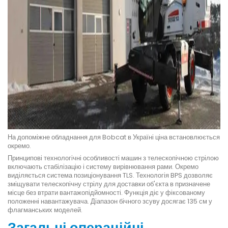
На допоміжне обладнання для Bobcat в Україні ціна встановлюється
окремо.
Принципові технологічні особливості машин з телескопічною стрілою
включають стабілізацію і систему вирівнювання рами. Окремо
виділяється система позиціонування TLS. Технологія BPS дозволяє
зміщувати телескопічну стрілу для доставки об'єкта в призначене
місце без втрати вантажопідйомності. Функція діє у фіксованому
положенні навантажувача. Діапазон бічного зсуву досягає 135 см у
флагманських моделей.
Загальні операційні