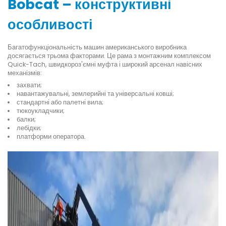
Bobcat – конструктивні
особливості
Багатофункціональність машин американського виробника
досягається трьома факторами. Це рама з монтажним комплексом
Quick-Tach, швидкороз'ємні муфта і широкий арсенал навісних
механізмів:
захвати;
навантажувальні, землерийні та універсальні ковші;
стандартні або палетні вила;
тюкоукладчики;
балки;
лебідки;
платформи оператора.