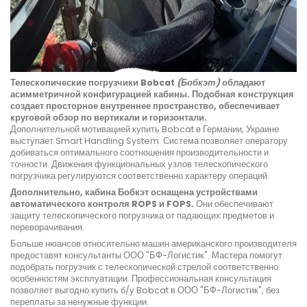
Телескопические погрузчики Bobcat
(Бобкэт)
обладают
асимметричной конфигурацией кабины. Подобная конструкция
создает просторное внутреннее пространство, обеспечивает
круговой обзор по вертикали и горизонтали.
Дополнительной мотивацией купить Bobcat в Германии, Украине
выступает Smart Handling System. Система позволяет оператору
добиваться оптимального соотношения производительности и
точности. Движения функциональных узлов телескопического
погрузчика регулируются соответственно характеру операций.
Дополнительно, кабина Бобкэт оснащена устройствами
автоматического контроля ROPS и FOPS.
Они обеспечивают
защиту телескопического погрузчика от падающих предметов и
переворачивания.
Больше нюансов относительно машин американского производителя
предоставят консультанты ООО "БФ-Логистик". Мастера помогут
подобрать погрузчик с телескопической стрелой соответственно
особенностям эксплуатации. Профессиональная консультация
позволяет выгодно купить б/у Bobcat в ООО "БФ-Логистик", без
переплаты за ненужные функции.