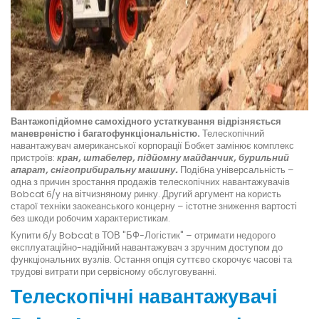
Вантажопідйомне самохідного устаткування відрізняється
маневреністю і багатофункціональністю.
Телескопічний
навантажувач американської корпорації Бобкет замінює комплекс
пристроїв:
кран, штабелер, підйомну майданчик, бурильний
апарат, снігоприбиральну машину.
Подібна універсальність –
одна з причин зростання продажів телескопічних навантажувачів
Bobcat б/у на вітчизняному ринку. Другий аргумент на користь
старої техніки заокеанського концерну – істотне зниження вартості
без шкоди робочим характеристикам.
Купити б/у Bobcat в ТОВ "БФ-Логістик" – отримати недорого
експлуатаційно-надійний навантажувач з зручним доступом до
функціональних вузлів. Остання опція суттєво скорочує часові та
трудові витрати при сервісному обслуговуванні.
Телескопічні навантажувачі