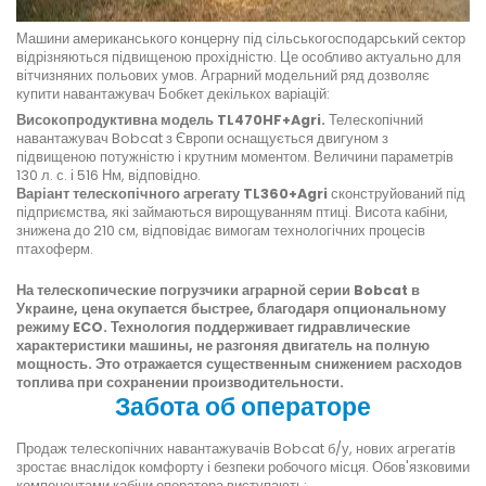
Машини американського концерну під сільськогосподарський сектор
відрізняються підвищеною прохідністю. Це особливо актуально для
вітчизняних польових умов. Аграрний модельний ряд дозволяє
купити навантажувач Бобкет декількох варіацій:
Високопродуктивна модель TL470HF+Agri.
Телескопічний
навантажувач Bobcat з Європи оснащується двигуном з
підвищеною потужністю і крутним моментом. Величини параметрів
130 л. с. і 516 Нм, відповідно.
Варіант телескопічного агрегату TL360+Agri
сконструйований під
підприємства, які займаються вирощуванням птиці. Висота кабіни,
знижена до 210 см, відповідає вимогам технологічних процесів
птахоферм.
На телескопические погрузчики аграрной серии Bobcat в
Украине, цена окупается быстрее, благодаря опциональному
режиму ECO. Технология поддерживает гидравлические
характеристики машины, не разгоняя двигатель на полную
мощность. Это отражается существенным снижением расходов
топлива при сохранении производительности.
Забота об операторе
Продаж телескопічних навантажувачів Bobcat б/у, нових агрегатів
зростає внаслідок комфорту і безпеки робочого місця. Обов'язковими
компонентами кабіни оператора виступають: