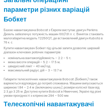
параметри різних варіацій
Бобкет
Базою навантажувача Bobcat з Європи виступає двигун Perkins.
Дизель забезпечує потужність машин 100/131 л. с. Виняток становить
малогабаритна модель T2250QT, де встановлений двигун Kubota в
76 к. с.
Купити навантажувач Бобкет під цільові запити дозволяє широкий
діапазон ключових робочих параметрів:
номінальна вантажопідйомність – 2.2 – 5 т;
межа висоти операцій – 5.2 – 17.5 м;
швидкісний ліміт – 40 км/год
максимальний радіус дій – 3 – 13.7 м.
Габарити телескопічних навантажувачів Bobcat
(Бобкет)
також
варіюються відповідно до потреб споживача. Машини випускаються
шириною 1.84 – 2.4 м
(включаючи шини)
, розміри колісної бази від
2.3 до 3.25 м. Доступно купити Bobcat в Німеччині, Україні під різні
умови прохідності з кліренсом 294 – 500 мм.
Телескопічні навантажувачі