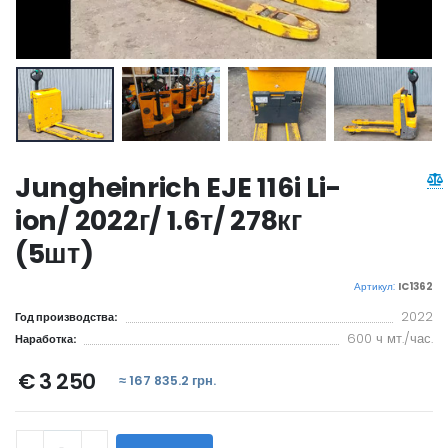
Jungheinrich EJE 116i Li-
ion/ 2022г/ 1.6т/ 278кг
(5шт)
Артикул:
IC1362
2022
Год производства:
600 ч мт./час.
Наработка:
€ 3 250
≈ 167 835.2 грн.