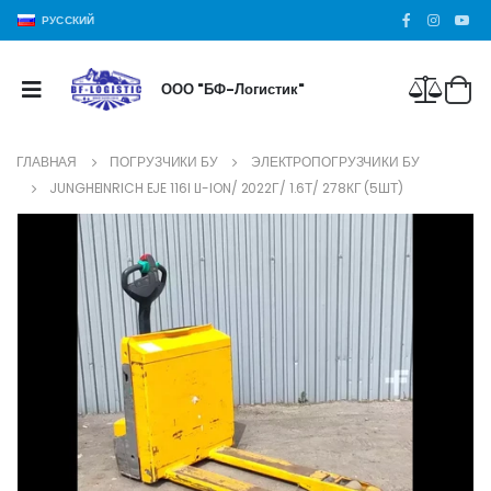
РУССКИЙ
ООО "БФ-Логистик"
ГЛАВНАЯ
ПОГРУЗЧИКИ БУ
ЭЛЕКТРОПОГРУЗЧИКИ БУ
JUNGHEINRICH EJE 116I LI-ION/ 2022Г/ 1.6Т/ 278КГ (5ШТ)