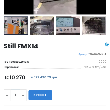
Still FMX14
Артикул:
WAGAFMX14
2020
Год производства:
7694 ч мт./час.
Наработка:
€ 10 270
≈ 522 430.79 грн.
КУПИТЬ
WILL_SHARE: