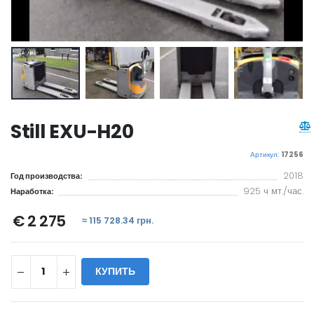
Still EXU-H20
Артикул:
17256
2018
Год производства:
925 ч мт./час.
Наработка:
€ 2 275
≈ 115 728.34 грн.
КУПИТЬ
WILL_SHARE: