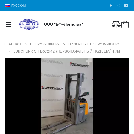
РУССКИЙ
ООО "БФ-Логистик"
ГЛАВНАЯ
ПОГРУЗЧИКИ БУ
ВИЛОЧНЫЕ ПОГРУЗЧИКИ БУ
JUNGHEINRICH ERC214Z /ПЕРВОНАЧАЛЬНЫЙ ПОДЪЕМ/ 4.7M