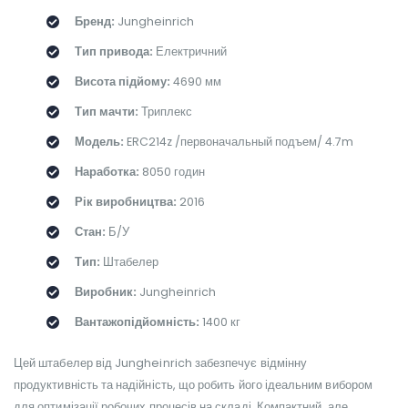
Бренд:
Jungheinrich
Тип привода:
Електричний
Висота підйому:
4690 мм
Тип мачти:
Триплекс
Модель:
ERC214z /первоначальный подъем/ 4.7m
Наработка:
8050 годин
Рік виробництва:
2016
Стан:
Б/У
Тип:
Штабелер
Виробник:
Jungheinrich
Вантажопідйомність:
1400 кг
Цей штабелер від Jungheinrich забезпечує відмінну
продуктивність та надійність, що робить його ідеальним вибором
для оптимізації робочих процесів на складі. Компактний, але