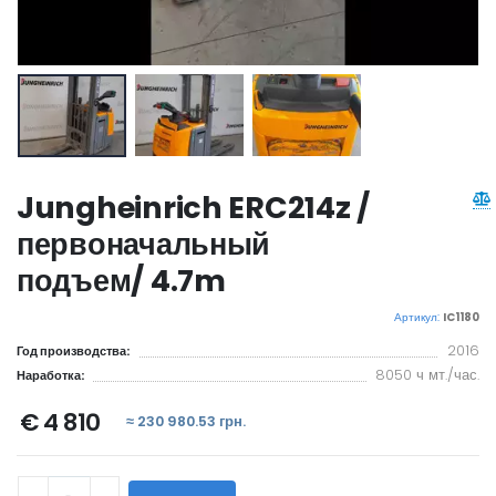
Jungheinrich ERC214z /
первоначальный
подъем/ 4.7m
Артикул:
IC1180
2016
Год производства:
8050 ч мт./час.
Наработка:
€ 4 810
≈ 230 980.53 грн.