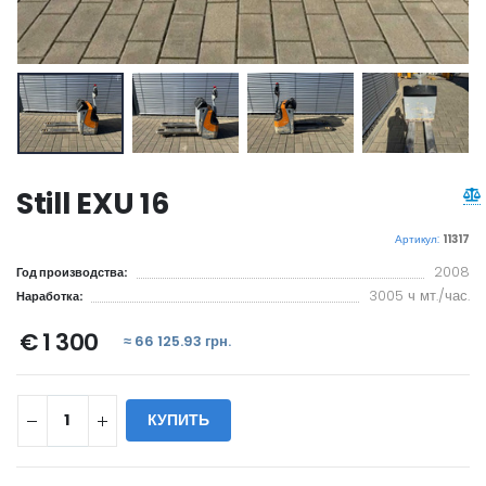
Still EXU 16
Артикул:
11317
2008
Год производства:
3005 ч мт./час.
Наработка:
€ 1 300
≈ 66 125.93 грн.
КУПИТЬ
WILL_SHARE: