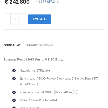
€ 242 800
≈ 11 277 817.2 грн.
КУПИТЬ
WILL_SHARE:
ОПИСАНИЕ
ХАРАКТЕРИСТИКИ
Трактор Fendt 943 Vario MT 2018 год.
Наработка: 2752 м/ч
Двигатель: AGCO Power 7-ми цил. 9.8 л. AdBlue (317
кВт/431 л.с.)
Трансмиссия: ТА 300Т (Vario 40 км/ч.)
Vario Guide RTK NovAtel