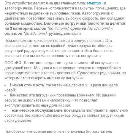
Это устройство делится на два главных типа:
электро-
и
автопогрузчики. Первые используются в закрытых помещениях, где
недопустимо выделение выхлопных газов. Автопогрузчики с
двигателем позволяют развивать высокую скорость, они обладают
большей мощностью.
Вилочные погрузчики такого типа делятся
на 3 категории:
малой
(до 4 тонн)
,
средней
(до 10 тонн)
и
большой
(до 30 тонн)
грузоподъемности.
Немаловажным критерием является и радиус поворота. Это
значение вычисляется по крайней точке корпуса штабелера,
рисующей радиус окружности при повороте. Чем больше это
значение, тем выше маневренность такого погрузчика.
ООО «БФ-Логистик» предлагает купить вилочный погрузчик по
доступной цене. Мощная и маневренная техника от европейского
производителя стала теперь доступной. Существует ряд причин, по
которым стоит выбрать именно бу погрузчик:
Низкая стоимость
: такая техника стоит в 2-3 раза дешевле
новой;
Качество
: эти погрузчики проверены временем. Их рабочий
ресурс не использован и наполовину, что позволяет
эксплуатировать их еще долгий срок;
Техническое обслуживание
: все модели поступают в идеальном
состоянии, без каких-либо дефектов. Уход за такими погрузчиками
стоит дешевле.
Приобретая импортные вилочные погрузчики бу, покупатель