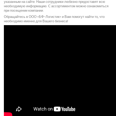
указанным на сайте. Наши сотрудники любезно предоставят всю
необходимую информацию. С ассортиментом можно ознакомиться
при посещении компании.
Обращайтесь в ООО «БФ-Логистик» и Вам помогут найти то, что
необходимо именно для Вашего бизнеса!