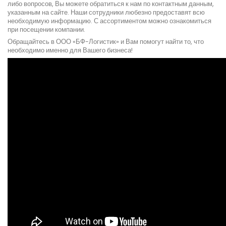
либо вопросов, Вы можете обратиться к нам по контактным данным,
указанным на сайте. Наши сотрудники любезно предоставят всю
необходимую информацию. С ассортиментом можно ознакомиться
при посещении компании.
Обращайтесь в ООО «БФ-Логистик» и Вам помогут найти то, что
необходимо именно для Вашего бизнеса!