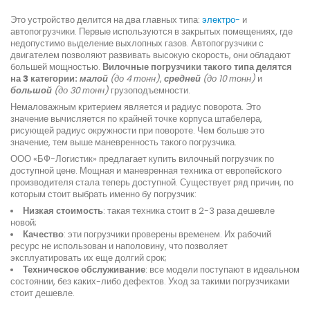
Это устройство делится на два главных типа:
электро-
и
автопогрузчики. Первые используются в закрытых помещениях, где
недопустимо выделение выхлопных газов. Автопогрузчики с
двигателем позволяют развивать высокую скорость, они обладают
большей мощностью.
Вилочные погрузчики такого типа делятся
на 3 категории:
малой
(до 4 тонн)
,
средней
(до 10 тонн)
и
большой
(до 30 тонн)
грузоподъемности.
Немаловажным критерием является и радиус поворота. Это
значение вычисляется по крайней точке корпуса штабелера,
рисующей радиус окружности при повороте. Чем больше это
значение, тем выше маневренность такого погрузчика.
ООО «БФ-Логистик» предлагает купить вилочный погрузчик по
доступной цене. Мощная и маневренная техника от европейского
производителя стала теперь доступной. Существует ряд причин, по
которым стоит выбрать именно бу погрузчик:
Низкая стоимость
: такая техника стоит в 2-3 раза дешевле
новой;
Качество
: эти погрузчики проверены временем. Их рабочий
ресурс не использован и наполовину, что позволяет
эксплуатировать их еще долгий срок;
Техническое обслуживание
: все модели поступают в идеальном
состоянии, без каких-либо дефектов. Уход за такими погрузчиками
стоит дешевле.