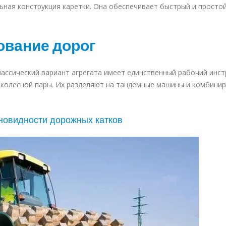
ьная конструкция каретки. Она обеспечивает быстрый и просто
вание дорог
лассический вариант агрегата имеет единственный рабочий инст
 колесной пары. Их разделяют на тандемные машины и комбини
новидности дорожных катков