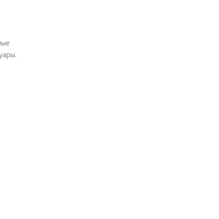
ные
уары.