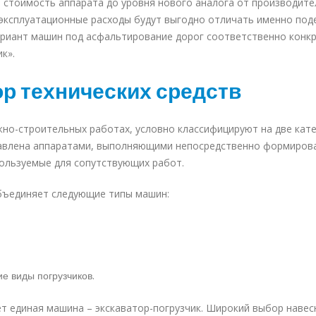
 стоимость аппарата до уровня нового аналога от производите
 эксплуатационные расходы будут выгодно отличать именно по
ариант машин под асфальтирование дорог соответственно конк
к».
ор технических средств
но-строительных работах, условно классифицируют на две кате
ставлена аппаратами, выполняющими непосредственно формиров
пользуемые для сопутствующих работ.
объединяет следующие типы машин:
ие виды погрузчиков
.
 единая машина – экскаватор-погрузчик. Широкий выбор навес