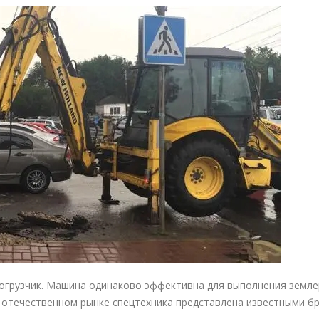
огрузчик
. Машина одинаково эффективна для выполнения земл
а отечественном рынке спецтехника представлена известными б