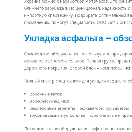
Украине
можно с наработкой моточасов. Это снизит
ближнего зарубежья. Но функционал, надежность и
импортную спецтехнику. Подобрать оптимальный в
применению, помогут специалисты ООО «БФ-Логисти
Укладка асфальта – обз
Самоходное оборудование, используемое при дорож
основное и вспомогательное. Первая группа пред
дорожного покрытия. Второй блок – комплексы, ис
Полный спектр спецтехники для укладки асфальта 
дорожные катки;
асфальтоукладчики;
землеройные агрегаты – экскаваторы,
бульдозеры
;
грузоподъемные устройства –
фронтальные
и
проч
Последнюю пару оборудования эффективно заменяет