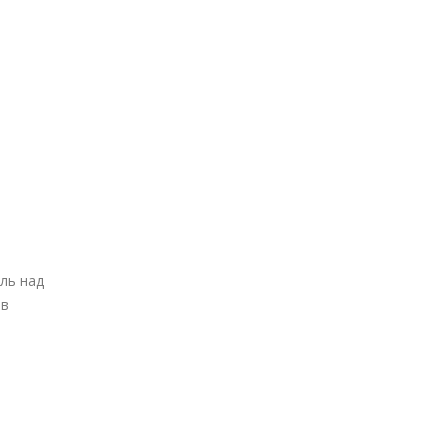
ль над
 в