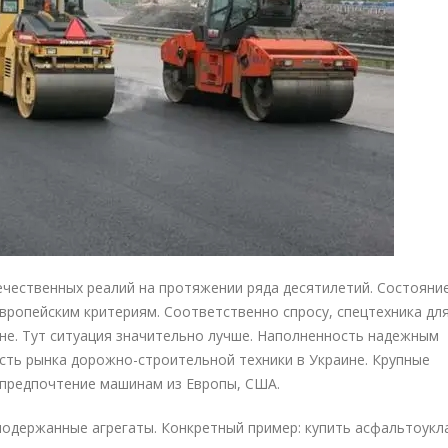
ечественных реалий на протяжении ряда десятилетий. Состояни
ропейским критериям. Соответственно спросу, спецтехника для
не. Тут ситуация значительно лучше. Наполненность надежным
ть рынка дорожно-строительной техники в Украине. Крупные
предпочтение машинам из Европы, США.
подержанные агрегаты. Конкретный пример:
купить асфальтоукл