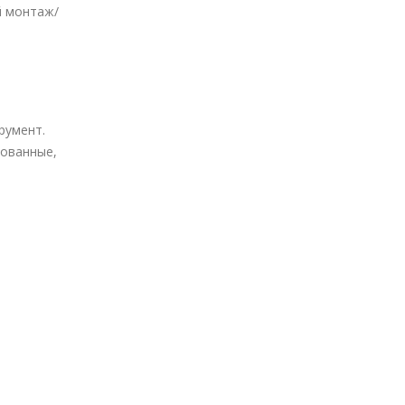
й монтаж/
румент.
рованные,