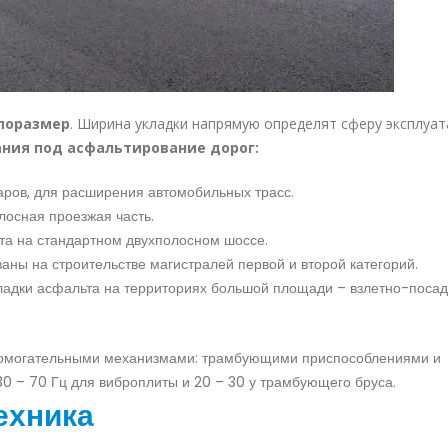
поразмер
. Ширина укладки напрямую определят сферу эксплуат
ания под асфальтирование дорог:
уаров, для расширения автомобильных трасс.
осная проезжая часть.
ьта на стандартном двухполосном шоссе.
аны на строительстве магистралей первой и второй категорий.
кладки асфальта на территориях большой площади – взлетно-поса
помогательными механизмами: трамбующими приспособлениями и
30 – 70 Гц для виброплиты и 20 – 30 у трамбующего бруса.
ехника