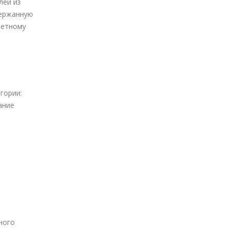
лей из
держанную
ретному
гории:
ание
ного