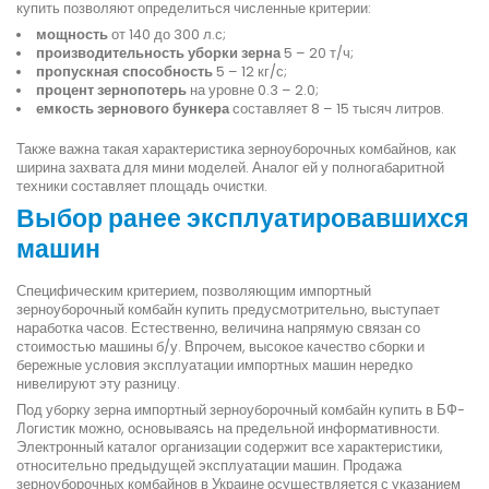
купить позволяют определиться численные критерии:
мощность
от 140 до 300 л.с;
производительность уборки зерна
5 – 20 т/ч;
пропускная способность
5 – 12 кг/с;
процент зернопотерь
на уровне 0.3 – 2.0;
емкость зернового бункера
составляет 8 – 15 тысяч литров.
Также важна такая характеристика зерноуборочных комбайнов, как
ширина захвата для мини моделей. Аналог ей у полногабаритной
техники составляет площадь очистки.
Выбор ранее эксплуатировавшихся
машин
Специфическим критерием, позволяющим импортный
зерноуборочный комбайн купить предусмотрительно, выступает
наработка часов. Естественно, величина напрямую связан со
стоимостью машины б/у. Впрочем, высокое качество сборки и
бережные условия эксплуатации импортных машин нередко
нивелируют эту разницу.
Под уборку зерна импортный зерноуборочный комбайн купить в БФ-
Логистик можно, основываясь на предельной информативности.
Электронный каталог организации содержит все характеристики,
относительно предыдущей эксплуатации машин. Продажа
зерноуборочных комбайнов в Украине осуществляется с указанием