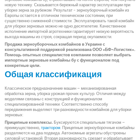
новую технику. Сказывается бережный характер эксплуатации при
уборке зерна за рубежом. Результат - зерноуборочный комбайн из
Европы остается в отличном техническом состоянии, при
существенно сниженной стоимости. Эксплуатировать такой комбайн
для уборки зерновых можно не одно десятилетие. Качественное
исполнение импортной агротехники гарантирует низкую вероятность
выхода машины из строя, сокращая период окупаемости.
Продажа зерноуборочных комбайнов в Украине с
консультативной поддержкой реализована ООО «БФ-Логистик».
Помощь опытных специалистов компании позволяет выбрать
импортные зерновые комбайны бу с функционалом под
конкретные цели.
Общая классификация
Классическое предназначение машин – механизированная
обработка зерна, уборка урожая прочих культур. Отличия между
моделями связаны с конструкцией и функционалом
специализированной техники. Соответственно способу
передвижения выделяют три разновидности комбайнов для уборки
зерновых:
Прицепные комплексы.
Буксируются специальным тягачом –
преимущественно,
трактором
. Прицепные зерноуборочные комбайны
разделяются на два подвида. Автономные агрегаты обустроены
силовой установкой. Вторая разновидность срезает и обрабатывает