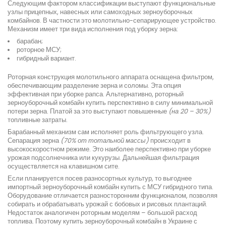
Следующим фактором классификации выступают функциональные
узлы прицепных, навесных или самоходных зерноуборочных
комбайнов. В частности это молотильно-сепарирующее устройство.
Механизм имеет три вида исполнения под уборку зерна:
барабан;
роторное МСУ;
гибридный вариант.
Роторная конструкция молотильного аппарата оснащена фильтром,
обеспечивающим разделение зерна и соломы. Эта опция
эффективная при уборке рапса. Альтернативно, роторный
зерноуборочный комбайн купить перспективно в силу минимальной
потери зерна. Платой за это выступают повышенные
(на 20 – 30%)
топливные затраты.
Барабанный механизм сам исполняет роль фильтрующего узла.
Сепарация зерна
(70% от тотальной массы)
происходит в
высокоскоростном режиме. Это наиболее перспективно при уборке
урожая подсолнечника или кукурузы. Дальнейшая фильтрация
осуществляется на клавишном сите.
Если планируется посев разносортных культур, то выгоднее
импортный зерноуборочный комбайн купить с МСУ гибридного типа.
Оборудование отличается разносторонним функционалом, позволяя
собирать и обрабатывать урожай с бобовых и рисовых плантаций.
Недостаток аналогичен роторным моделям – большой расход
топлива. Поэтому купить зерноуборочный комбайн в Украине с