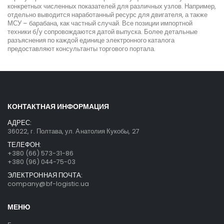
конкретных численных показателей для различных узлов. Например,
отдельно выводится наработанный ресурс для двигателя, а также
МСУ – барабана, как частный случай. Все позиции импортной
техники б/у сопровождаются датой выпуска. Более детальные
разъяснения по каждой единице электронного каталога
предоставляют консультанты торгового портала.
КОНТАКТНАЯ ИНФОРМАЦИЯ
АДРЕС:
36022, г. Полтава, ул. Анатолия Кукобы, 27
ТЕЛЕФОН:
+380 (66) 573-31-86
+380 (96) 044-75-03
ЭЛЕКТРОННАЯ ПОЧТА:
company@bf-logistic.ua
МЕНЮ