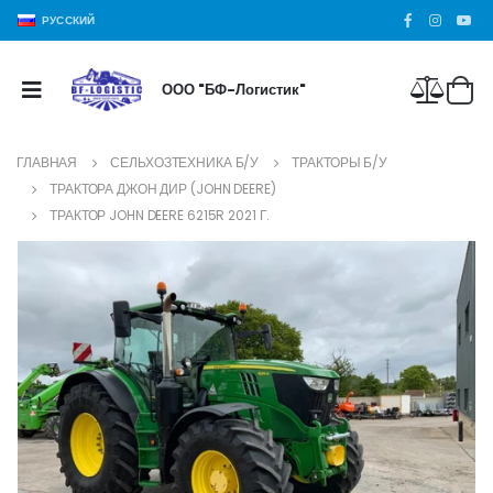
РУССКИЙ
ООО "БФ-Логистик"
ГЛАВНАЯ
СЕЛЬХОЗТЕХНИКА Б/У
ТРАКТОРЫ Б/У
ТРАКТОРА ДЖОН ДИР (JOHN DEERE)
ТРАКТОР JOHN DEERE 6215R 2021 Г.