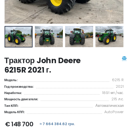
Трактор John Deere
6215R 2021 г.
6215 R
Модель:
2021
Год производства:
1891 мт./час.
Наработка:
215 л.с.
Мощность двигателя:
Автоматическая
Тип КПП:
AutoPowеr
Модель КПП:
€ 148 700
≈ 7 664 384.62 грн.