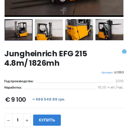
Jungheinrich EFG 215
4.8m/ 1826mh
Артикул:
IC1353
2016
Год производства:
1826 ч мт./час.
Наработка:
€ 9 100
≈ 469 549.99 грн.
КУПИТЬ