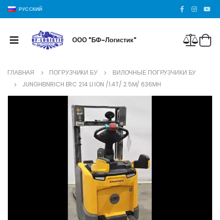
РУССКИЙ
ООО "БФ-Логистик"
ГЛАВНАЯ
ПОГРУЗЧИКИ БУ
ВИЛОЧНЫЕ ПОГРУЗЧИКИ БУ
JUNGHEINRICH ERC 214 LI ION /1.4T/ 2.5M/ 636MH