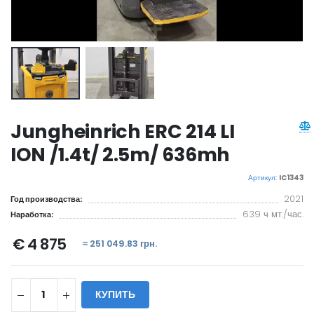
Jungheinrich ERC 214 LI
ION /1.4t/ 2.5m/ 636mh
Артикул:
IC1343
2021
Год производства:
639 ч мт./час.
Наработка:
€ 4 875
≈ 251 049.83 грн.
КУПИТЬ