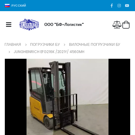
РУССКИЙ
ООО "БФ-Логистик"
ГЛАВНАЯ
ПОГРУЗЧИКИ БУ
ВИЛОЧНЫЕ ПОГРУЗЧИКИ БУ
JUNGHEINRICH EFG216K /2021Y/ 4560MH