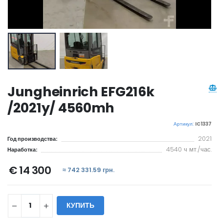
Jungheinrich EFG216k
/2021y/ 4560mh
Артикул:
IC1337
2021
Год производства:
4540 ч мт./час.
Наработка:
€ 14 300
≈ 742 331.59 грн.
КУПИТЬ