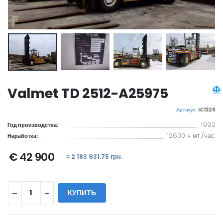
Valmet TD 2512-A25975
Артикул:
IC1329
1992
Год производства:
12600 ч мт./час.
Наработка:
€ 42 900
≈ 2 183 931.75 грн.
КУПИТЬ
WILL_SHARE: