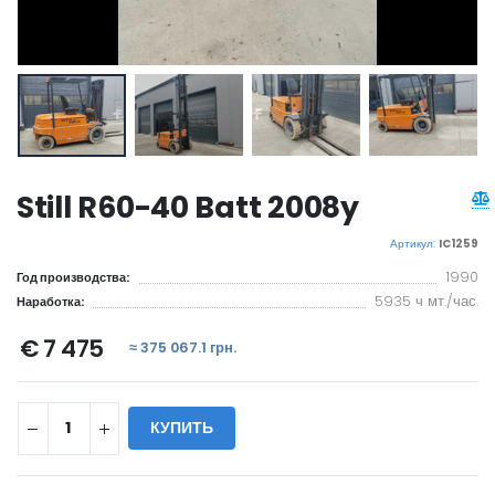
Still R60-40 Batt 2008y
Артикул:
IC1259
1990
Год производства:
5935 ч мт./час.
Наработка:
€ 7 475
≈ 375 067.1 грн.
КУПИТЬ
WILL_SHARE: